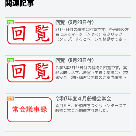
関連記事
回覧（3月23日付）
回覧
3月23日付の船橋会回覧です。各画像の左
右にあるマーク（＞や＜）をクリック
（タップ）するとページの移動ができま
す。春の全国交通安全運動蚊の発生を防
ごう4月のじどうかんその他（地域で活動
する団体）
回覧（8月23日付）
回覧
令和7年8月23日付の船橋会回覧です。高
齢者向けスマホ教室（主催：船橋会）(交
通安全）地区講習会開催のご案内船橋神
明神社秋季例大祭の案内9月のじどうかん
ちとふなコミュニティ―体験会消防せい
じょう No...
令和7年度４月船橋会常会
広報
４月５日、船橋まちづくりセンターにて
船橋会常会が開催されました。