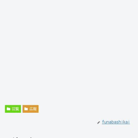
読み込み中 ...
回覧
広報
funabashikai