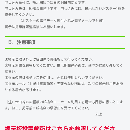
申し込み受付は、掲示開始予定日の14日前からです。
申し込み先は、船橋会事務所です。申し込みには、掲示したいポスター1枚を
持参してください。
（ポスターの電子データ添付された電子メールでも可）
掲示は掲示許可連絡後にお願いします。
５．注意事項
①掲示と取り外しは各団体で責任もって行ってください。
②掲示期間を厳守してください。掲示期間経過後は、速やかに取り外してく
ださい。
③掲示の際はホチキスを使用し、画鋲は使用しないでください。
④掲示ルール（上記注意事項等）を守らない団体は、次回の掲示利用をお断
りする場合があります。
（注）世田谷区広報板の船橋会コーナーを利用する場合も同様の扱いとしま
す。但し、掲示前に船橋会の承認印を受けてください。
以上
掲示板設置箇所はこちらを参照してくださ