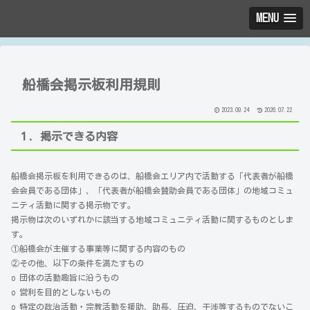
MENU
船橋会掲示板利用規則
2023.09.24
2026.07.22
１．掲示できる内容
船橋会掲示板を利用できるのは、船橋会エリア内で活動する「代表者が船橋
会会員である団体」、「代表者が船橋会賛助会員である団体」の地域コミュ
ニティ活動に関する掲示物です。
掲示物は次のいずれかに該当する地域コミュニティ活動に関するものとしま
す。
①船橋会が主催する事業等に関する内容のもの
②その他、以下の条件を満たすもの
o 団体の活動趣旨に沿うもの
o 営利を目的としないもの
o 特定の政治活動・宗教活動を援助、助長、圧迫、干渉等するものでないこ