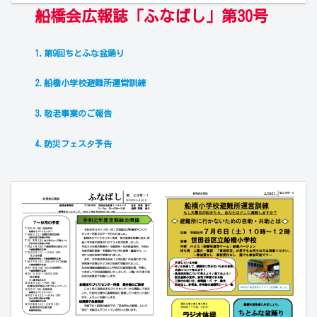
船橋会広報誌「ふなばし」第30号
1.第9回ちとふな盆踊り
2.船橋小学校避難所運営訓練
3.敬老事業のご報告
4.防災フェスタ予告