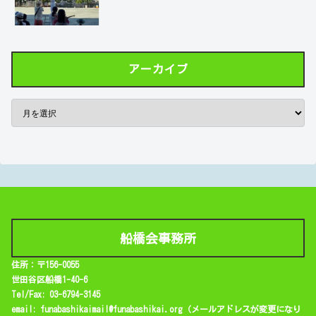
アーカイブ
船橋会事務所
住所：〒156-0055
世田谷区船橋1-40-6
Tel/Fax: 03-6794-3145
email: funabashikaimail@funabashikai.org（メールアドレスが変更になり