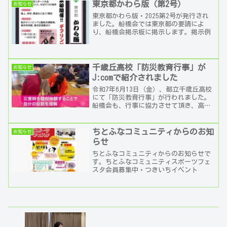
東京都かわら版（第2号）
お知らせ
東京都かわら版・2025第2号が発行され
ました。船橋会では東京都の要請によ
り、船橋会掲示板に掲示します。掲示例
千歳丘高校「防災教育行事」が
お知らせ
J:comで紹介されました
令和7年6月13日（金）、都立千歳丘高校
にて「防災教育行事」が行われました。
船橋会も、行事に協力させて頂き、高校
生たちと一緒に防災訓練を体験しまし
た。 当日は、J:comの撮影クルーが取材
に訪れ、訓練...
ちとふなコミュニティからのお知
お知らせ
らせ
ちとふなコミュニティからのお知らせで
す。ちとふなコミュニティスポーツフェ
スタ会員募集中・つきいちイベント