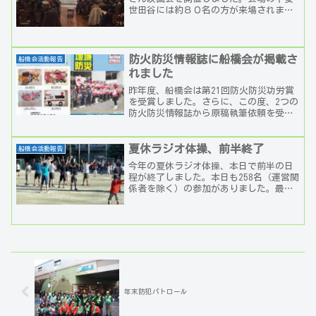
世田谷には約８０名の方が来場されまし
た。 １１月に引き続き「サラリーマン忠
臣蔵・後編」を上映、ところどころユー
モアが交じりながら...
防火防災情報誌に船橋会が掲載さ
船橋会活動報告
れました
昨年度、船橋会は第21回防火防災功労賞
を受賞しました。さらに、この度、2つの
防火防災情報誌から原稿執筆依頼を受
け、それぞれの8月号に記事が掲載されま
した。我が会の長年にわたる防火防災に
対する取り組みが...
夏休ラジオ体操、前半終了
船橋会活動報告
今年の夏休ラジオ体操、本日で前半の日
程が終了しました。本日も258名（運営関
係者を除く）の参加がありました。最終
日（30日）には、体操終了後、となりの
神明神社において、スタンドパイプ（消
火用機材）を用...
年末防犯パトロール