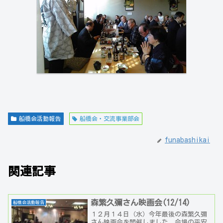
船橋会活動報告
船橋会・交流事業部会
funabashikai
関連記事
森繁久彌さん映画会(12/14)
船橋会活動報告
１２月１４日（水）今年最後の森繁久彌
さん映画会を開催しました。会場の平安