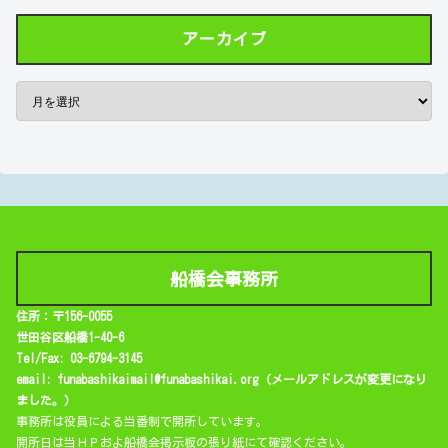
アーカイブ
船橋会事務所
住所：〒156-0055
世田谷区船橋1-40-6
Tel/Fax: 03-6794-3145
email: funabashikaimail@funabashikai.org（メールアドレスが変更になり
ました。）
事務所は役員による当番制で開所しています。
開所日は当ＨＰおよ船橋会掲示板の張り紙にて確認ください。