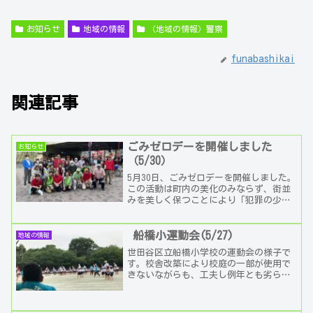
お知らせ
地域の情報
（地域の情報）警察
funabashikai
関連記事
ごみゼロデーを開催しました
お知らせ
（5/30）
5月30日、ごみゼロデーを開催しました。
この活動は町内の美化のみならず、街並
みを美しく保つことにより「犯罪の少な
い船橋」を目指しています。 参加は約
50名。船橋会からの呼びかけに賛同した
近隣の小学校の...
船橋小運動会(5/27)
地域の情報
世田谷区立船橋小学校の運動会の様子で
す。校舎改築により校庭の一部が使用で
きないながらも、工夫し例年とも劣らな
い運動会が開催されました。何事にも精
いっぱい取り組む、子どもたちの真剣さ
が伝わってきます。素...