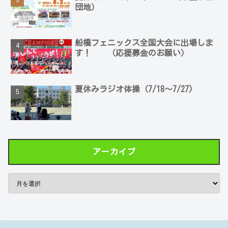
団地）
船橋フェニックス全国大会に出場しま
す！ （応援募金のお願い）
夏休みラジオ体操（7/18～7/27)
アーカイブ