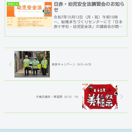
日赤・幼児安全法講習会のお知ら
お知らせ
せ
令和7年10月13日（月・祝）午前10時
～、船橋まちづくりセンターにて「日本
赤十字社・幼児安全法」の講習会が開催
されます。 受講申込は船橋まちづくり
センターまで電話にてお願いします。
（9/8～9/26...
挨拶キャンペーン（9/3～9/5）
千歳丘高校・美稲祭（9/13，14）