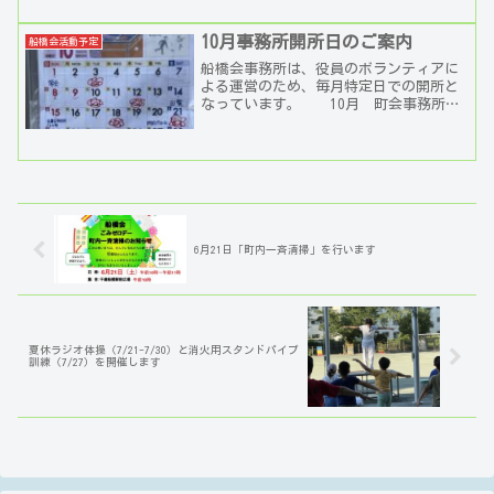
ンを行います。 船橋会では10 月20 日
（日）に「安全安心なまち」を目指し
て、町内防犯...
10月事務所開所日のご案内
船橋会活動予定
船橋会事務所は、役員のボランティアに
よる運営のため、毎月特定日での開所と
なっています。 10月 町会事務所開
所日 各日：１３：００～１６：０
０ 3日㈫、10日（火）、12日（木）、
18日（水）21...
6月21日「町内一斉清掃」を行います
夏休ラジオ体操（7/21-7/30）と消火用スタンドパイプ
訓練（7/27）を開催します