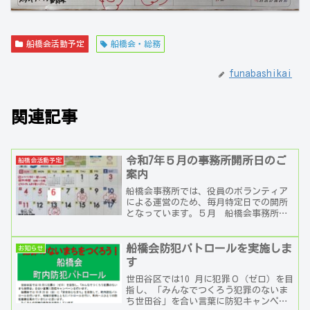
船橋会活動予定
船橋会・総務
funabashikai
関連記事
令和7年５月の事務所開所日のご
船橋会活動予定
案内
船橋会事務所では、役員のボランティア
による運営のため、毎月特定日での開所
となっています。５月 船橋会事務所日
各日：１３：００～１６：００８日
（木）、１０日（土）、１３日（火）、
２０日（火）、２２日（木...
船橋会防犯パトロールを実施しま
お知らせ
す
世田谷区では10 月に犯罪０（ゼロ）を目
指し、「みんなでつくろう犯罪のないま
ち世田谷」を合い言葉に防犯キャンペー