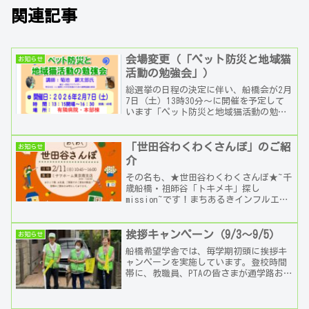
関連記事
会場変更（「ペット防災と地域猫
お知らせ
活動の勉強会」）
総選挙の日程の決定に伴い、船橋会が2月
7日（土）13時30分～に開催を予定して
います「ペット防災と地域猫活動の勉強
会」の会場を変更します。船橋まちづく
りセンター⇒有隣病院・本部棟（船橋2-
15-38）...
「世田谷わくわくさんぽ」のご紹
お知らせ
介
その名も、★世田谷わくわくさんぽ★~千
歳船橋・祖師谷「トキメキ」探し
mission~です！まちあるきインフルエン
サーの一般社団法人”あるっこ”主催で
ちとふなエリアの魅力を楽しむまちある
きイベントとなっ...
挨拶キャンペーン（9/3～9/5）
お知らせ
船橋希望学舎では、毎学期初頭に挨拶キ
ャンペーンを実施しています。登校時間
帯に、教職員、PTAの皆さまが通学路およ
び校門にて、児童・生徒と挨拶を交わし
ます。 船橋会でも、2学期の始めにあた
る9月3日～5...