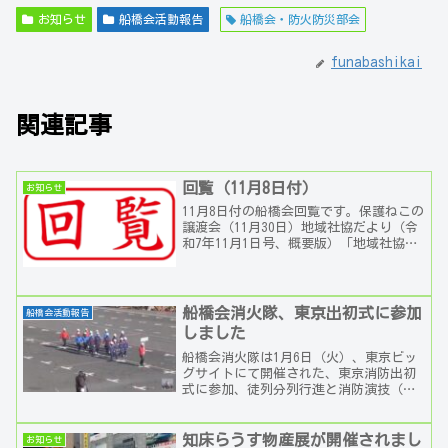
お知らせ
船橋会活動報告
船橋会・防火防災部会
funabashikai
関連記事
回覧（11月8日付）
お知らせ
11月8日付の船橋会回覧です。保護ねこの
譲渡会（11月30日）地域社協だより（令
和7年11月1日号、概要版）「地域社協だ
より」はこちらから第3回きぼうカフェ
「口」から食べるって大事！令和7年度
千歳...
船橋会消火隊、東京出初式に参加
船橋会活動報告
しました
船橋会消火隊は1月6日（火）、東京ビッ
グサイトにて開催された、東京消防出初
式に参加、徒列分列行進と消防演技（消
火訓練）に参加しました。全体動画1（当
日ライブ配信動画）船橋会消火隊(赤ジャ
ンパー着用）は...
知床らうす物産展が開催されまし
お知らせ