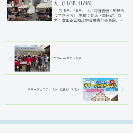
た（11/15,11/16)
11月15日、16日、「北海道直送・知床ら
うす物産展」(主催：知床・羅臼町、協
力：世田谷区知床物産展実行委員会、千
歳船橋商店街振興組合、船橋会、北沢法
人会千歳台船橋地区、東京らうす会、世
田谷区船橋まち...
2026Summerちとふな祭
サマーフェスティバルin世田谷（7/12）