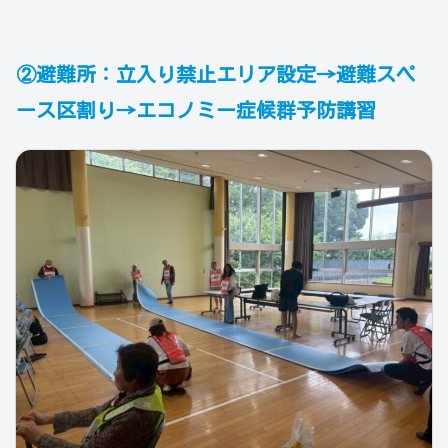
②避難所：立入り禁止エリア設定→避難スペ
ース区割り→エコノミー症候群予防講習